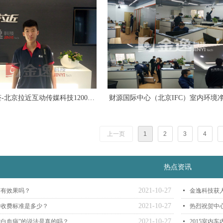
-北京拉近互动传媒科技1200平
财源国际中心（北京IFC）室内环境
米顺利
项目
上一页
1
2
3
4
热点资讯
2021-10-27
醛有效果吗？
넷
金逸科技获
2021-10-27
司收费标准是多少？
넷
热烈祝贺中
2021-10-27
白血病”的说法是真的吗？
넷
2015室内