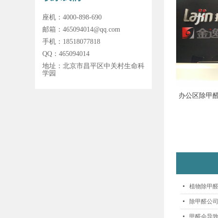
座机：
4000-898-690
邮箱：
465094014@qq.com
手机：
18518077818
QQ：
465094014
地址：
北京市昌平区中关村生命科
学园
办公区除甲醛
넷
植物除甲
넷
除甲醛公
넷
甲醛会导致