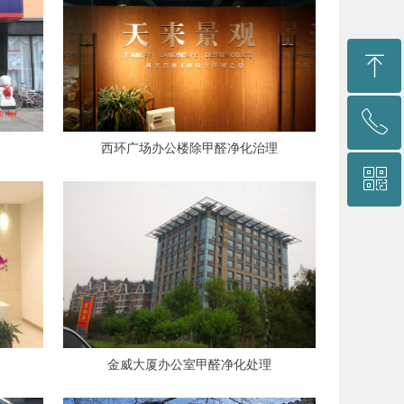
ꁸ
ꂅ
回到顶部
西环广场办公楼除甲醛净化治理
ꀥ
4001-566-596
微信二维码
金威大厦办公室甲醛净化处理