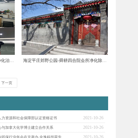
净化治理
海淀平庄郊野公园-舜耕四合院会所净化除味
除甲醛项目
下一页
2021-10-26
人力资源和社会保障部认证资格证书
2021-10-26
心与加拿大化学博士建立合作关系
2021-10-26
车内环保行业年会在京举办 金逸科技获先