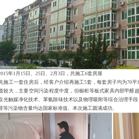
015年1月15日、25日、2月3日，共施工6套房屋
先施工一套住房后，经客户介绍再施工5套，每套房子均为70
道较大，主要空间污染程度中度，但橱柜等板式家具内部甲醛超
取光触媒净化技术、苯氨除味技术以及物理吸附等综合治理手段
醛等污染物含量均达国家标准值。本次施工圆满成功。