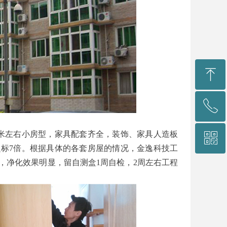
ꁸ
ꂅ
回到顶部
平米左右小房型，家具配套齐全，装饰、家具人造板
ꀥ
4001-566-596
标7倍。根据具体的各套房屋的情况，金逸科技工
，净化效果明显，留自测盒1周自检，2周左右工程
微信二维码